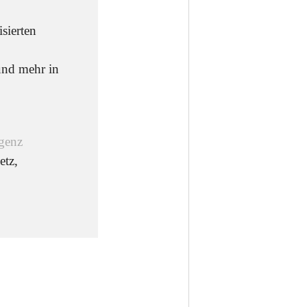
sierten
 und mehr in
igenz
tz,