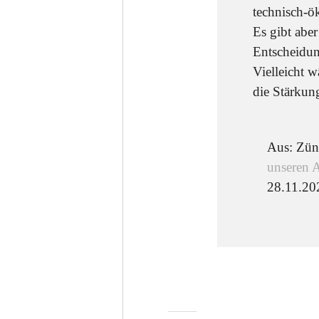
technisch-ö
Es gibt aber
Entscheidu
Vielleicht w
die Stärkun
Aus: Zün
unseren A
28.11.20