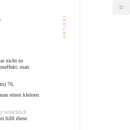
ARTIKEL
e
ar nicht so
eneffekt: man
um) 76.
man einen kleinen
t tatsächlich
i hilft diese