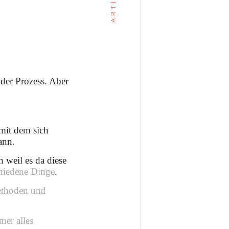
ARTIKEL
nder Prozess. Aber
 mit dem sich
ann.
h weil es da diese
chiedene Dinge
.
ethoden und
mer alles