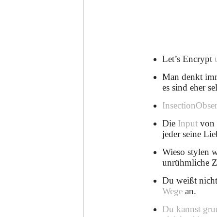
Let’s Encrypt
Man denkt imme
es sind eher se
InsectionObse
Die
Input
vo
jeder seine Li
Wieso stylen w
unrühmliche Z
Du weißt nicht
Wege
an.
Du kannst grun