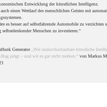
konomischen Entwicklung der künstlichen Intelligenz.
 auch einen Wettlauf des menschlichen Geistes mit automati
ngssystemen.
äre es besser auf selbstfahrende Automobile zu verzichten
g selbstdenkender Menschen zu investieren.“
dfunk Generator
„Wie undurchschaubare künstliche Intell
lltag prägt – und wir es gar nicht merken.“
von Markus Me
21