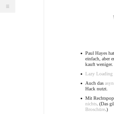
Paul Hayes hat
einfach, aber 
kauft weniger.
Lazy Loading
Auch das
asy
Hack nutzt.
Mit Rechtspopu
nichts
. (Das gi
Broschüre
.)