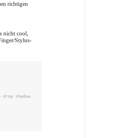
om richtigen
s nicht cool,
inger/Stylus-


 drop shadow. 