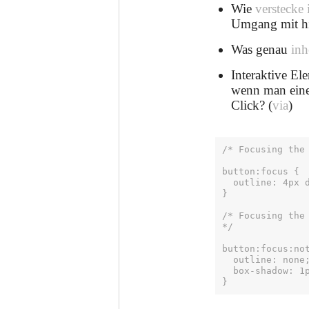
Wie
verstecke 
Umgang mit hid
Was genau
inh
Interaktive El
wenn man eine
Click? (
via
)
/* Focusing the
button:focus {

  outline: 4px dashed black;

}

/* Focusing the
*/

button:focus:not
  outline: none;

  box-shadow: 1px 1px 5px rgba(1, 1, 0, .7);

}