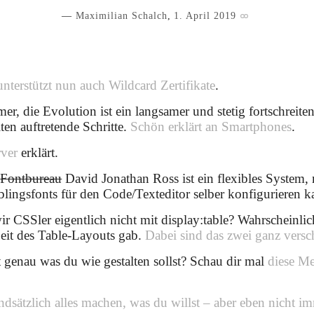
Maximilian Schalch
,
1. April 2019
unterstützt nun auch Wildcard Zertifikate
.
r, die Evolution ist ein langsamer und stetig fortschreite
lten auftretende Schritte.
Schön erklärt an Smartphones
.
rver
erklärt.
n
Fontbureau
David Jonathan Ross ist ein flexibles System,
eblingsfonts für den Code/Texteditor selber konfigurieren k
ir CSSler eigentlich nicht mit display:table? Wahrscheinlic
eit des Table-Layouts gab.
Dabei sind das zwei ganz vers
 genau was du wie gestalten sollst? Schau dir mal
diese M
dsätzlich alles machen, was du willst – aber eben nicht im