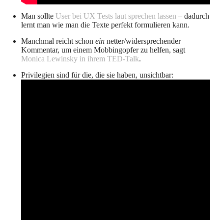
Man sollte
User bei UX Tests laut sprechen lassen
– dadurch
lernt man wie man die Texte perfekt formulieren kann.
Manchmal reicht schon
ein
netter/widersprechender
Kommentar, um einem Mobbingopfer zu helfen, sagt
Monica Lewinsky in ihrem TED-Talk
.
Privilegien sind für die, die sie haben, unsichtbar: