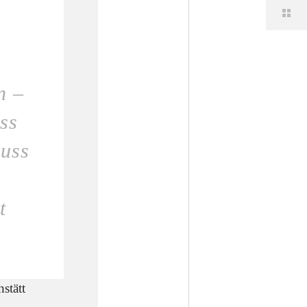
l
n –
ass
muss
t
stätt