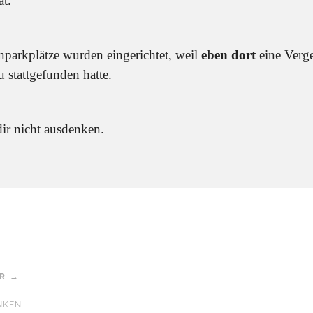
at.
nparkplätze wurden eingerichtet, weil
eben dort
eine Verg
u stattgefunden hatte.
ir nicht ausdenken.
AR →
NKEN