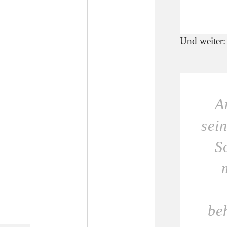
Und weiter:
A
sei
S
be