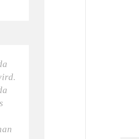
da
ird.
da
s
man