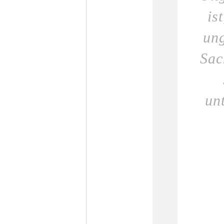
is
ung
Sac
un