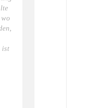
lte
 wo
den,
n
ist