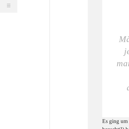
Mä
je
man
Es ging um