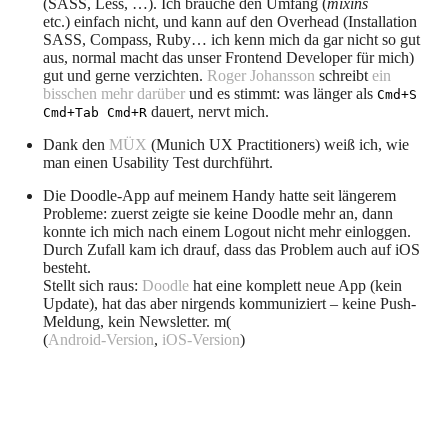
(SASS, Less, …). Ich brauche den Umfang (
mixins
etc.) einfach nicht, und kann auf den Overhead (Installation
SASS, Compass, Ruby… ich kenn mich da gar nicht so gut
aus, normal macht das unser Frontend Developer für mich)
gut und gerne verzichten.
Roger Johansson
schreibt
ein
bisschen mehr darüber
und es stimmt: was länger als
Cmd+S
dauert, nervt mich.
Cmd+Tab Cmd+R
Dank den
MÜX
(Munich UX Practitioners) weiß ich, wie
man einen Usability Test durchführt.
Die Doodle-App auf meinem Handy hatte seit längerem
Probleme: zuerst zeigte sie keine Doodle mehr an, dann
konnte ich mich nach einem Logout nicht mehr einloggen.
Durch Zufall kam ich drauf, dass das Problem auch auf iOS
besteht.
Stellt sich raus:
Doodle
hat eine komplett neue App (kein
Update), hat das aber nirgends kommuniziert – keine Push-
Meldung, kein Newsletter. m(
(
Android-Version
,
iOS-Version
)