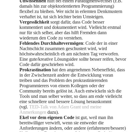
Unwissenheit
hilft bei einem Paradigmenwechsel (z.B.
damals hin zur objektorientierten Programmierung)
flexibel zu bleiben. Wer nicht in erlernten Denkmustern
verhaftet ist, tut sich leichter beim Umsteigen.
Vergesslichkeit
sorgt dafür, dass Code besser
kommentiert und dokumentiert wird. Vielleicht erstmal
nur für sich selber, aber das hilft Fremden dann
wiederum den Code zu verstehen.
Fehlendes Durchhaltevermögen
: Code der in einer
Nachtschicht zusammen geschustert wird, wird
höchstwahrscheinlich eh am nächsten Tag verworfen.
Eine gute/kreative Lösungsidee sollte besser reifen, bevor
Code dafür geschrieben wird.
Prokrastination
hat den angenehmen Nebeneffekt, dass
in der Zwischenzeit andere die Entwicklung voran
treiben und das Problem des prokrastinierenden
Programmierers von einem Kollegen oder der
Community bereits gelöst ist. Auch entwickeln sich die
Tools und man selber weiter, so dass am ende vielleicht
eine schnellere und bessere Lösung herauskommt
(vgl.
TED-Talk von Adam Grant und meine
Anmerkungen
dazu).
Ekel vor dem eigenen Code
ist gut, weil man ihn
bereitwilliger verwirft, wenn sie entweder die
Anforderungen ändern, oder andere (erfahrenere/bessere)