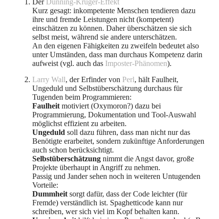
Der
Dunning-Kruger-Effekt
Kurz gesagt: inkompetente Menschen tendieren dazu
ihre und fremde Leistungen nicht (kompetent)
einschätzen zu können. Daher überschätzen sie sich
selbst meist, während sie andere unterschätzen.
An den eigenen Fähigkeiten zu zweifeln bedeutet also
unter Umständen, dass man durchaus Kompetenz darin
aufweist (vgl. auch das
Imposter-Phänomen
).
Larry Wall
, der Erfinder von
Perl
, hält Faulheit,
Ungeduld und Selbstüberschätzung durchaus für
Tugenden beim Programmieren:
Faulheit
motiviert (Oxymoron?) dazu bei
Programmierung, Dokumentation und Tool-Auswahl
möglichst effizient zu arbeiten.
Ungeduld
soll dazu führen, dass man nicht nur das
Benötigte erarbeitet, sondern zukünftige Anforderungen
auch schon berücksichtigt.
Selbstüberschätzung
nimmt die Angst davor, große
Projekte überhaupt in Angriff zu nehmen.
Passig und Jander sehen noch in weiteren Untugenden
Vorteile:
Dummheit
sorgt dafür, dass der Code leichter (für
Fremde) verständlich ist. Spaghetticode kann nur
schreiben, wer sich viel im Kopf behalten kann.