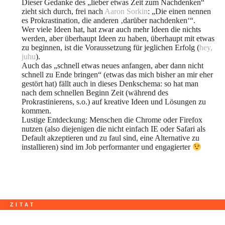
Dieser Gedanke des „lieber etwas Zeit zum Nachdenken“
zieht sich durch, frei nach
Aaron Sorkin
: „Die einen nennen
es Prokrastination, die anderen ‚darüber nachdenken‘“.
Wer viele Ideen hat, hat zwar auch mehr Ideen die nichts
werden, aber überhaupt Ideen zu haben, überhaupt mit etwas
zu beginnen, ist die Voraussetzung für jeglichen Erfolg (
hey,
juhu
).
Auch das „schnell etwas neues anfangen, aber dann nicht
schnell zu Ende bringen“ (etwas das mich bisher an mir eher
gestört hat) fällt auch in dieses Denkschema: so hat man
nach dem schnellen Beginn Zeit (während des
Prokrastinierens, s.o.) auf kreative Ideen und Lösungen zu
kommen.
Lustige Entdeckung: Menschen die Chrome oder Firefox
nutzen (also diejenigen die nicht einfach IE oder Safari als
Default akzeptieren und zu faul sind, eine Alternative zu
installieren) sind im Job performanter und engagierter
ZITAT