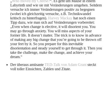
„
Who moved my Cheese?
“. Es geht um Mäuse in einem
Labyrinth und wie sie mit Veränderungen umgehen. Seitdem
versuche ich immer Veränderungen positiv zu begegnen
(wobei ich gleichzeitig versuche, z.B. Technikwandel
kritisch zu hinterfragen).
Harvey Mackay
hat noch einen
Tipp dazu, wie man sich auf Veränderungen vorbereitet:
„Even when change is elective, it will disorient you. You
may go through anxiety. You will miss aspects of your
former life. It doesn’t matter. The trick is to know in advance
of making any big change that you’re going to be thrown off
your feet by it. So you prepare for this inevitable
disorientation and steady yourself to get through it. Then you
take the challenge, make the change, and achieve your
dream.“
Der überaus amüsante
TED-Talk von Adam Grant
steckt
voll toller Einsichten, Zahlen und Zitate.