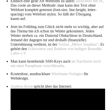
Endlich eine geile Art Webfonts zu laden:
asynchron mit JS
.
Das coole an dieser Methode: man kann den Text ohne
Webfont komplett getrennt (font-size, line-height, letter-
spacing) vom Webfont stylen. So fällt der Übergang
kaum auf.
Jetzt im Frühling zum Glück nicht mehr so wichtig, aber auf
das Thema bin ich schon im Winter gekommen. Jeden
Winter sterben ca. ein Dutzend Obdachlose in Deutschland.
Jemand der dagegen tut und deshalb (finanzielle)
Unterstützung verdient, ist der
Teebus „Möwe Jonathan“
. Er
gehört den
Schwestern und Brüdern von heiligen Benedikt
Labre e.V.
Man kann bestehende SSH-Keys auch
im Nachinein noch
mit einer Passphrase verschlüsseln
.
Kostenlose, ausdruckbare
Wireframe-Vorlagen
für
Webdesign.
Andrew Keen
spricht über das Internet: