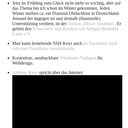
Jetzt im Frühling zum Glück nicht mehr so wichtig, aber auf
das Thema bin ich schon im Winter gekommen. Jeden
Winter sterben ca. ein Dutzend Obdachlose in Deutschland.
Jemand der dagegen tut und deshalb (finanzielle)
Unterstützung verdient, ist der
Teebus „Möwe Jonathan“
. Er
gehört den
Schwestern und Brüdern von heiligen Benedikt
Labre e.V.
Man kann bestehende SSH-Keys auch
im Nachinein noch
mit einer Passphrase verschlüsseln
.
Kostenlose, ausdruckbare
Wireframe-Vorlagen
für
Webdesign.
Andrew Keen
spricht über das Internet: