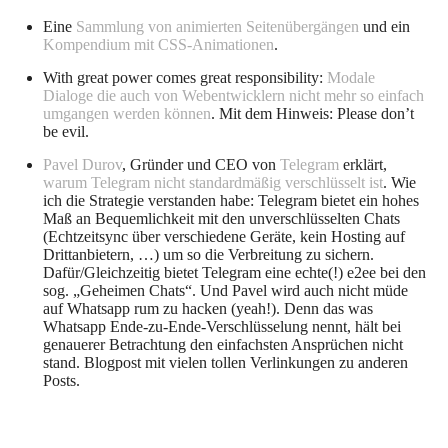
Eine
Sammlung von animierten Seitenübergängen
und ein
Kompendium mit CSS-Animationen
.
With great power comes great responsibility:
Modale
Dialoge die auch von Webentwicklern nicht mehr so einfach
umgangen werden können
. Mit dem Hinweis: Please don’t
be evil.
Pavel Durov
, Gründer und CEO von
Telegram
erklärt,
warum Telegram nicht standardmäßig verschlüsselt ist
. Wie
ich die Strategie verstanden habe: Telegram bietet ein hohes
Maß an Bequemlichkeit mit den unverschlüsselten Chats
(Echtzeitsync über verschiedene Geräte, kein Hosting auf
Drittanbietern, …) um so die Verbreitung zu sichern.
Dafür/Gleichzeitig bietet Telegram eine echte(!) e2ee bei den
sog. „Geheimen Chats“. Und Pavel wird auch nicht müde
auf Whatsapp rum zu hacken (yeah!). Denn das was
Whatsapp Ende-zu-Ende-Verschlüsselung nennt, hält bei
genauerer Betrachtung den einfachsten Ansprüchen nicht
stand. Blogpost mit vielen tollen Verlinkungen zu anderen
Posts.