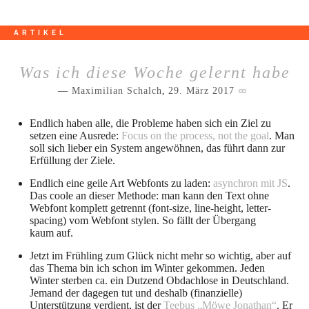
ARTIKEL
Was ich diese Woche gelernt habe
Maximilian Schalch
,
29. März 2017
Endlich haben alle, die Probleme haben sich ein Ziel zu
setzen eine Ausrede:
Focus on the process, not the goal
. Man
soll sich lieber ein System angewöhnen, das führt dann zur
Erfüllung der Ziele.
Endlich eine geile Art Webfonts zu laden:
asynchron mit JS
.
Das coole an dieser Methode: man kann den Text ohne
Webfont komplett getrennt (font-size, line-height, letter-
spacing) vom Webfont stylen. So fällt der Übergang
kaum auf.
Jetzt im Frühling zum Glück nicht mehr so wichtig, aber auf
das Thema bin ich schon im Winter gekommen. Jeden
Winter sterben ca. ein Dutzend Obdachlose in Deutschland.
Jemand der dagegen tut und deshalb (finanzielle)
Unterstützung verdient, ist der
Teebus „Möwe Jonathan“
. Er