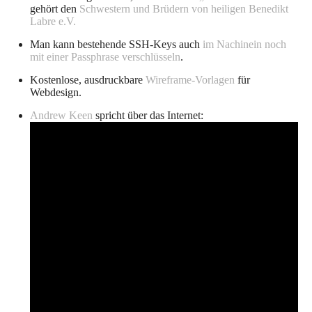
gehört den
Schwestern und Brüdern von heiligen Benedikt
Labre e.V.
Man kann bestehende SSH-Keys auch
im Nachinein noch
mit einer Passphrase verschlüsseln
.
Kostenlose, ausdruckbare
Wireframe-Vorlagen
für
Webdesign.
Andrew Keen
spricht über das Internet: