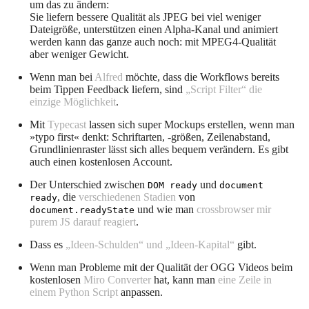
um das zu ändern:
Sie liefern bessere Qualität als JPEG bei viel weniger
Dateigröße, unterstützen einen Alpha-Kanal und animiert
werden kann das ganze auch noch: mit MPEG4-Qualität
aber weniger Gewicht.
Wenn man bei
Alfred
möchte, dass die Workflows bereits
beim Tippen Feedback liefern, sind
„Script Filter“ die
einzige Möglichkeit
.
Mit
Typecast
lassen sich super Mockups erstellen, wenn man
»typo first« denkt: Schriftarten, -größen, Zeilenabstand,
Grundlinienraster lässt sich alles bequem verändern. Es gibt
auch einen kostenlosen Account.
Der Unterschied zwischen
und
DOM ready
document
, die
verschiedenen Stadien
von
ready
und wie man
crossbrowser mir
document.readyState
purem JS darauf reagiert
.
Dass es
„Ideen-Schulden“ und „Ideen-Kapital“
gibt.
Wenn man Probleme mit der Qualität der OGG Videos beim
kostenlosen
Miro Converter
hat, kann man
eine Zeile in
einem Python Script
anpassen.