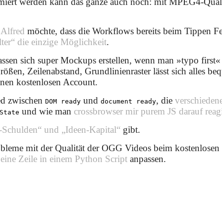
miert werden kann das ganze auch noch: mit MPEG4-Quali
i
Alfred
möchte, dass die Workflows bereits beim Tippen Fe
lter“ die einzige Möglichkeit
.
assen sich super Mockups erstellen, wenn man »typo first«
-größen, Zeilenabstand, Grundlinienraster lässt sich alles b
inen kostenlosen Account.
ed zwischen
und
, die
verschieden
DOM ready
document ready
und wie man
crossbrowser mir purem JS darauf reagi
State
-Schulden“ und „Ideen-Kapital“
gibt.
leme mit der Qualität der OGG Videos beim kostenlose
n
eine Zeile in einem Python Script
anpassen.