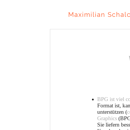
Maximilian Schal
BPG ist viel co
Format ist, ka
unterstützen (
c
Graphics
(BPG)
Sie liefern be