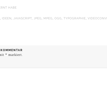
ERNT HABE
F
,
IDEEN
,
JAVASCRIPT
,
JPEG
,
MPEG
,
OGG
,
TYPOGRAPHIE
,
VIDEOCONV
N KOMMENTAR
 mit
*
markiert.