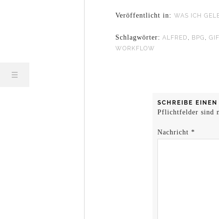
Veröffentlicht in:
WAS ICH GEL
Schlagwörter:
ALFRED
,
BPG
,
GI
WORKFLOW
SCHREIBE EINE
Pflichtfelder sind
Nachricht
*