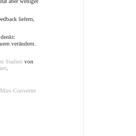
tät aber weniger
edback liefern,
 denkt:
equem verändern.
en Stadien
von
ert
.
n
Miro Converter