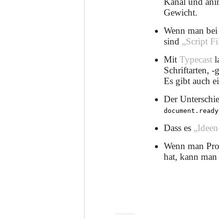
Kanal und ani
Gewicht.
Wenn man be
sind
„Script Fi
Mit
Typecast
l
Schriftarten, 
Es gibt auch e
Der Unterschi
document.ready
Dass es
„Ideen
Wenn man Prob
hat, kann ma