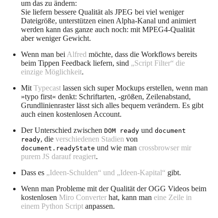
um das zu ändern:
Sie liefern bessere Qualität als JPEG bei viel weniger
Dateigröße, unterstützen einen Alpha-Kanal und animiert
werden kann das ganze auch noch: mit MPEG4-Qualität
aber weniger Gewicht.
Wenn man bei
Alfred
möchte, dass die Workflows bereits
beim Tippen Feedback liefern, sind
„Script Filter“ die
einzige Möglichkeit
.
Mit
Typecast
lassen sich super Mockups erstellen, wenn man
»typo first« denkt: Schriftarten, -größen, Zeilenabstand,
Grundlinienraster lässt sich alles bequem verändern. Es gibt
auch einen kostenlosen Account.
Der Unterschied zwischen
und
DOM ready
document
, die
verschiedenen Stadien
von
ready
und wie man
crossbrowser mir
document.readyState
purem JS darauf reagiert
.
Dass es
„Ideen-Schulden“ und „Ideen-Kapital“
gibt.
Wenn man Probleme mit der Qualität der OGG Videos beim
kostenlosen
Miro Converter
hat, kann man
eine Zeile in
einem Python Script
anpassen.